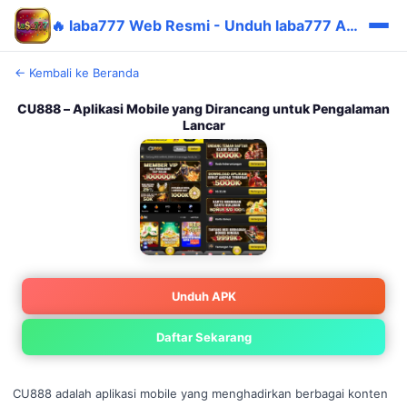
🔥 laba777 Web Resmi - Unduh laba777 App Mudah ⭐
← Kembali ke Beranda
CU888 – Aplikasi Mobile yang Dirancang untuk Pengalaman
Lancar
Unduh APK
Daftar Sekarang
CU888 adalah aplikasi mobile yang menghadirkan berbagai konten