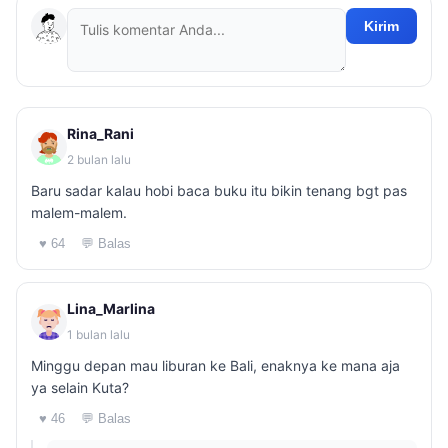
Kirim
Rina_Rani
2 bulan lalu
Baru sadar kalau hobi baca buku itu bikin tenang bgt pas
malem-malem.
♥ 64
💬 Balas
Lina_Marlina
1 bulan lalu
Minggu depan mau liburan ke Bali, enaknya ke mana aja
ya selain Kuta?
♥ 46
💬 Balas