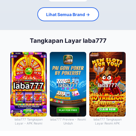
Lihat Semua Brand →
Tangkapan Layar laba777
laba777 Preview - Resmi
laba777 Tangkapan
laba777 Tangkapan
Unduh
Layar Resmi APK
Layar - APK Resmi