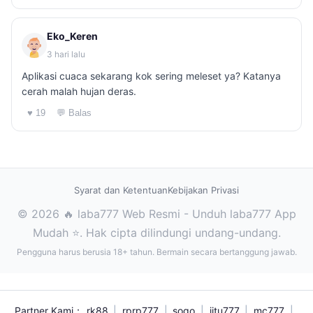
Eko_Keren
3 hari lalu
Aplikasi cuaca sekarang kok sering meleset ya? Katanya
cerah malah hujan deras.
♥ 19
💬 Balas
Syarat dan Ketentuan
Kebijakan Privasi
© 2026 🔥 laba777 Web Resmi - Unduh laba777 App
Mudah ⭐. Hak cipta dilindungi undang-undang.
Pengguna harus berusia 18+ tahun. Bermain secara bertanggung jawab.
Partner Kami：
rk88
|
rprp777
|
sogo
|
jitu777
|
mc777
|