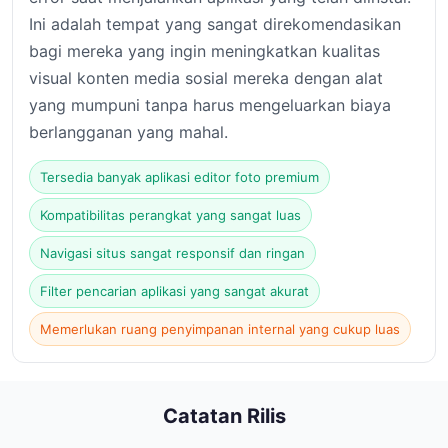
Ini adalah tempat yang sangat direkomendasikan
bagi mereka yang ingin meningkatkan kualitas
visual konten media sosial mereka dengan alat
yang mumpuni tanpa harus mengeluarkan biaya
berlangganan yang mahal.
Tersedia banyak aplikasi editor foto premium
Kompatibilitas perangkat yang sangat luas
Navigasi situs sangat responsif dan ringan
Filter pencarian aplikasi yang sangat akurat
Memerlukan ruang penyimpanan internal yang cukup luas
Catatan Rilis