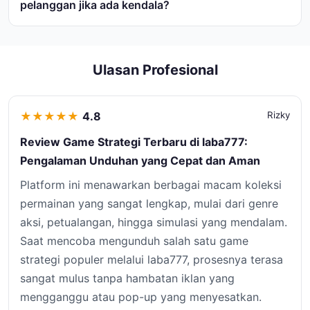
pelanggan jika ada kendala?
Ulasan Profesional
★
★
★
★
★
4.8
Rizky
Review Game Strategi Terbaru di laba777:
Pengalaman Unduhan yang Cepat dan Aman
Platform ini menawarkan berbagai macam koleksi
permainan yang sangat lengkap, mulai dari genre
aksi, petualangan, hingga simulasi yang mendalam.
Saat mencoba mengunduh salah satu game
strategi populer melalui laba777, prosesnya terasa
sangat mulus tanpa hambatan iklan yang
mengganggu atau pop-up yang menyesatkan.