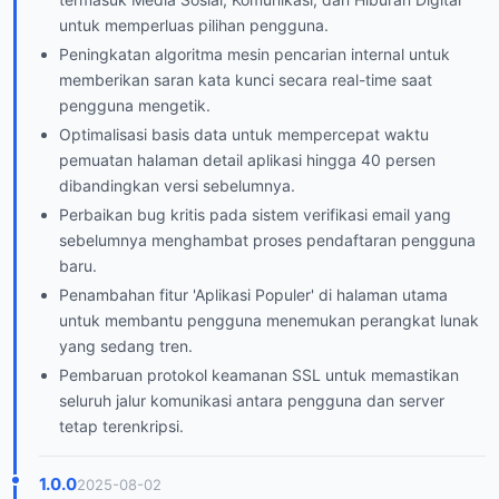
untuk memperluas pilihan pengguna.
Peningkatan algoritma mesin pencarian internal untuk
memberikan saran kata kunci secara real-time saat
pengguna mengetik.
Optimalisasi basis data untuk mempercepat waktu
pemuatan halaman detail aplikasi hingga 40 persen
dibandingkan versi sebelumnya.
Perbaikan bug kritis pada sistem verifikasi email yang
sebelumnya menghambat proses pendaftaran pengguna
baru.
Penambahan fitur 'Aplikasi Populer' di halaman utama
untuk membantu pengguna menemukan perangkat lunak
yang sedang tren.
Pembaruan protokol keamanan SSL untuk memastikan
seluruh jalur komunikasi antara pengguna dan server
tetap terenkripsi.
1.0.0
2025-08-02