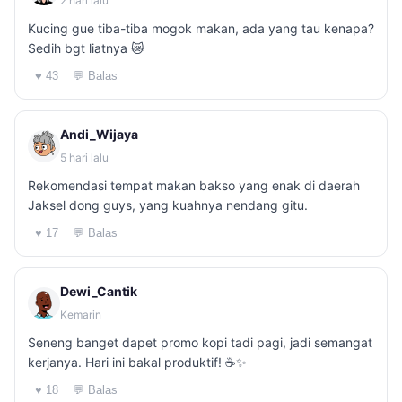
2 hari lalu
Kucing gue tiba-tiba mogok makan, ada yang tau kenapa?
Sedih bgt liatnya 😿
♥ 43
💬 Balas
Andi_Wijaya
5 hari lalu
Rekomendasi tempat makan bakso yang enak di daerah
Jaksel dong guys, yang kuahnya nendang gitu.
♥ 17
💬 Balas
Dewi_Cantik
Kemarin
Seneng banget dapet promo kopi tadi pagi, jadi semangat
kerjanya. Hari ini bakal produktif! ☕✨
♥ 18
💬 Balas