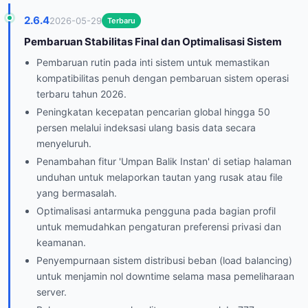
2.6.4
2026-05-29
Terbaru
Pembaruan Stabilitas Final dan Optimalisasi Sistem
Pembaruan rutin pada inti sistem untuk memastikan
kompatibilitas penuh dengan pembaruan sistem operasi
terbaru tahun 2026.
Peningkatan kecepatan pencarian global hingga 50
persen melalui indeksasi ulang basis data secara
menyeluruh.
Penambahan fitur 'Umpan Balik Instan' di setiap halaman
unduhan untuk melaporkan tautan yang rusak atau file
yang bermasalah.
Optimalisasi antarmuka pengguna pada bagian profil
untuk memudahkan pengaturan preferensi privasi dan
keamanan.
Penyempurnaan sistem distribusi beban (load balancing)
untuk menjamin nol downtime selama masa pemeliharaan
server.