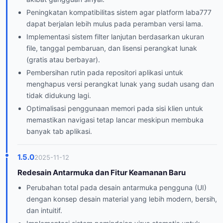
Peningkatan kompatibilitas sistem agar platform laba777
dapat berjalan lebih mulus pada peramban versi lama.
Implementasi sistem filter lanjutan berdasarkan ukuran
file, tanggal pembaruan, dan lisensi perangkat lunak
(gratis atau berbayar).
Pembersihan rutin pada repositori aplikasi untuk
menghapus versi perangkat lunak yang sudah usang dan
tidak didukung lagi.
Optimalisasi penggunaan memori pada sisi klien untuk
memastikan navigasi tetap lancar meskipun membuka
banyak tab aplikasi.
1.5.0
2025-11-12
Redesain Antarmuka dan Fitur Keamanan Baru
Perubahan total pada desain antarmuka pengguna (UI)
dengan konsep desain material yang lebih modern, bersih,
dan intuitif.