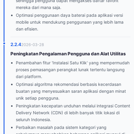
sehingga pengguna dapat mengakses daftar favorit
mereka dari mana saja.
Optimasi penggunaan daya baterai pada aplikasi versi
mobile untuk mendukung penggunaan yang lebih lama
dan efisien.
2.2.4
2026-03-28
Peningkatan Pengalaman Pengguna dan Alat Utilitas
Penambahan fitur 'Instalasi Satu Klik' yang mempermudah
proses pemasangan perangkat lunak tertentu langsung
dari platform.
Optimasi algoritma rekomendasi berbasis kecerdasan
buatan yang menyesuaikan saran aplikasi dengan minat
unik setiap pengguna.
Peningkatan kecepatan unduhan melalui integrasi Content
Delivery Network (CDN) di lebih banyak titik lokasi di
seluruh Indonesia.
Perbaikan masalah pada sistem kategori yang