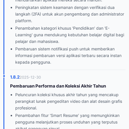
Peningkatan sistem keamanan dengan verifikasi dua
langkah (2FA) untuk akun pengembang dan administrator
platform.
Penambahan kategori khusus 'Pendidikan' dan 'E-
Learning' guna mendukung kebutuhan belajar digital bagi
pelajar dan mahasiswa.
Pembaruan sistem notifikasi push untuk memberikan
informasi pembaruan versi aplikasi terbaru secara instan
kepada pengguna.
1.8.2
2025-12-30
Pembaruan Performa dan Koleksi Akhir Tahun
Peluncuran koleksi khusus akhir tahun yang mencakup
perangkat lunak pengeditan video dan alat desain grafis
profesional.
Penambahan fitur 'Smart Resume' yang memungkinkan
pengguna melanjutkan proses unduhan yang terputus
akibat gangguan sinyal.