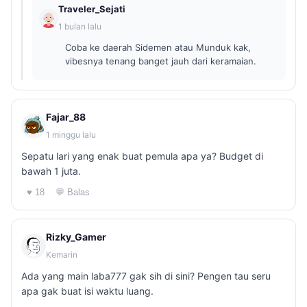
Traveler_Sejati
1 bulan lalu
Coba ke daerah Sidemen atau Munduk kak,
vibesnya tenang banget jauh dari keramaian.
Fajar_88
1 minggu lalu
Sepatu lari yang enak buat pemula apa ya? Budget di
bawah 1 juta.
♥ 18
💬 Balas
Rizky_Gamer
Kemarin
Ada yang main laba777 gak sih di sini? Pengen tau seru
apa gak buat isi waktu luang.