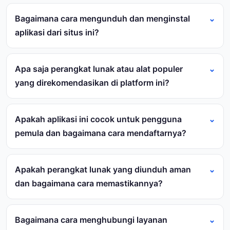
Bagaimana cara mengunduh dan menginstal
aplikasi dari situs ini?
Apa saja perangkat lunak atau alat populer
yang direkomendasikan di platform ini?
Apakah aplikasi ini cocok untuk pengguna
pemula dan bagaimana cara mendaftarnya?
Apakah perangkat lunak yang diunduh aman
dan bagaimana cara memastikannya?
Bagaimana cara menghubungi layanan