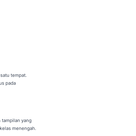
satu tempat.
us pada
 tampilan yang
 kelas menengah.