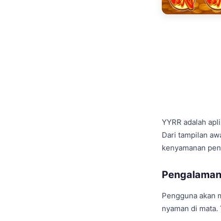
YYRR adalah apli
Dari tampilan aw
kenyamanan pen
Pengalama
Pengguna akan m
nyaman di mata. 