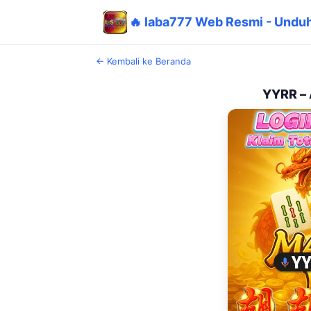
🔥 laba777 Web Resmi - Undu
← Kembali ke Beranda
YYRR – 