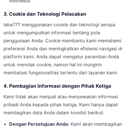
Indonesia.
3. Cookie dan Teknologi Pelacakan
laba777 menggunakan cookie dan teknologi serupa
untuk mengumpulkan informasi tentang pola
penggunaan Anda. Cookie membantu kami memahami
preferensi Anda dan meningkatkan efisiensi navigasi di
platform kami. Anda dapat mengatur peramban Anda
untuk menolak cookie, namun hal ini mungkin
membatasi fungsionalitas tertentu dari layanan kami.
4. Pembagian Informasi dengan Pihak Ketiga
Kami tidak akan menjual atau menyewakan informasi
pribadi Anda kepada pihak ketiga. Kami hanya dapat
membagikan data Anda dalam kondisi berikut:
Dengan Persetujuan Anda:
Kami akan membagikan